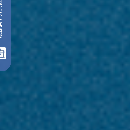
傑
居
家
生
活
商
城
｜