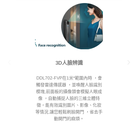
3D人臉辨識
Wi-F
DDL702-FVP在1米*範圍內時 ，會
家門動態隨時掌控
觸發雷達傳感器 ，並喚醒人臉識別
遠端智控，在外
模塊,前面板的攝像頭會模擬人眼成
了解門前狀態、
像 ，自動捕捉人臉的三維立體特
錄，電量狀態
徵，能有效識別圖片、影像、化妝
等情況,讓您輕鬆刷臉開門 ，省去手
動開門的麻煩。