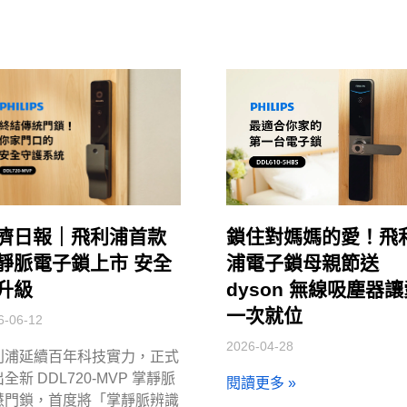
濟日報｜飛利浦首款
鎖住對媽媽的愛！飛
靜脈電子鎖上市 安全
浦電子鎖母親節送
升級
dyson 無線吸塵器
一次就位
6-06-12
2026-04-28
利浦延續百年科技實力，正式
全新 DDL720-MVP 掌靜脈
閱讀更多 »
慧門鎖，首度將「掌靜脈辨識