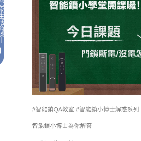
居
家
生
活
商
城
｜
#智能鎖QA教室
#智能鎖小博士解惑系列
智能鎖小博士為你解答