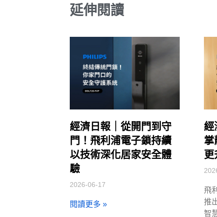
延伸閱讀
經濟日報｜從開門到守
經
門！飛利浦電子鎖持續
掌
以技術深化居家安全體
更
驗
202
2026-06-17
飛
推出
閱讀更多 »
智