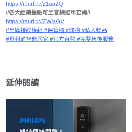
https://reurl.cc/z1aa2Q
//各大經銷據點可至官網選單查詢//
https://reurl.cc/ZWlaGV
#半導指紋模組
#保管櫃
#儲物
#私人物品
#飛利浦智能居家
#官方直營
#完整售後服務
延伸閱讀