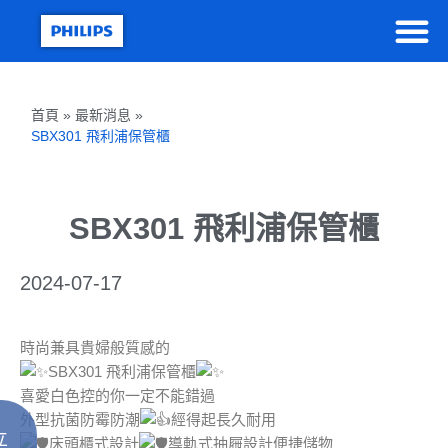
首頁 » 最新消息 »
SBX301 飛利浦保管櫃
SBX301 飛利浦保管櫃
2024-07-17
時尚兼具貴婦般質感的
SBX301 飛利浦保管櫃
喜愛白色控的你一定不能錯過
外型抗菌防霉防潮
經得起長久耐用
立
床頭櫃式設計
導軌式抽屜設計便捷儲物