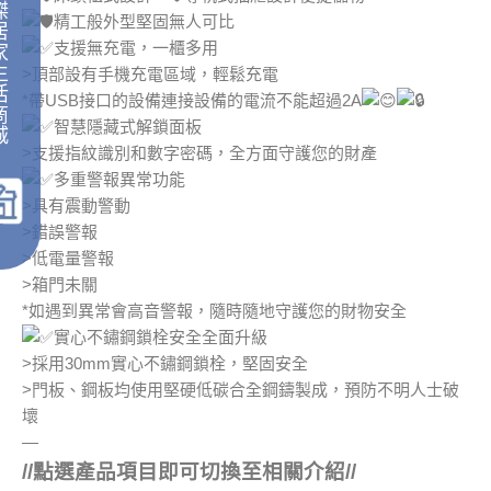
傑
精工般外型堅固無人可比
居
支援無充電，一櫃多用
家
生
>頂部設有手機充電區域，輕鬆充電
活
*帶USB接口的設備連接設備的電流不能超過2A
商
智慧隱藏式解鎖面板
城
>支援指紋識別和數字密碼，全方面守護您的財產
｜
多重警報異常功能
>具有震動警動
>錯誤警報
>低電量警報
>箱門未關
*如遇到異常會高音警報，隨時隨地守護您的財物安全
實心不鏽鋼鎖栓安全全面升級
>採用30mm實心不鏽鋼鎖栓，堅固安全
>門板、鋼板均使用堅硬低碳合全鋼鑄製成，預防不明人士破
壞
—
//點選產品項目即可切換至相關介紹//