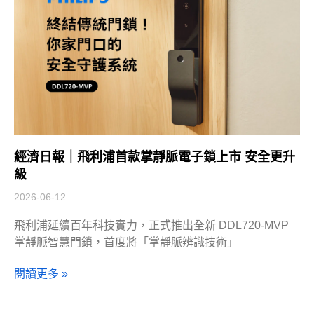
經濟日報｜飛利浦首款掌靜脈電子鎖上市 安全更升
級
2026-06-12
飛利浦延續百年科技實力，正式推出全新 DDL720-MVP
掌靜脈智慧門鎖，首度將「掌靜脈辨識技術」
閱讀更多 »