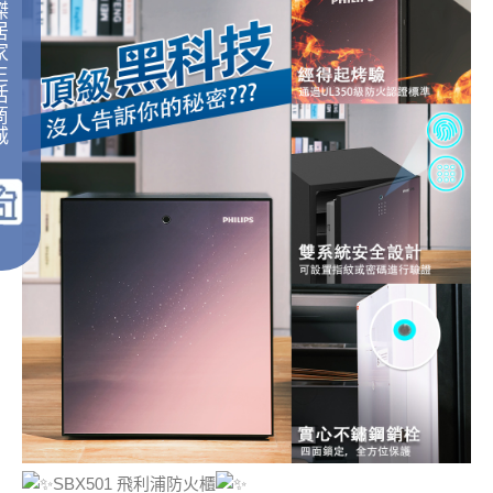
傑
居
家
生
活
商
城
｜
SBX501 飛利浦防火櫃