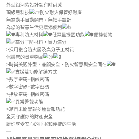
外型銀河紫設計超有時尚感
頂級黑科技
防火耐火保管好財產
無需動手自動開門，無把手設計
為您的智慧生活更增添便利
專利防火材料
低電量提醒功能
便捷儲物
高分子防材料，實力滿分
>採用複合防火層及高分子工材質
保護您的貴重物品
>時尚美觀外型，兼顧安全、防火智慧與安全同在
支援雙功能解鎖方式
>數字密碼+指紋密碼
>數字密碼+數字密碼
>指紋密碼+指紋密碼
異常警報功能
>箱門未關警報多種警報功能
全天守護你的財產安全
讓你享受安心的睡眠和便捷的生活
—