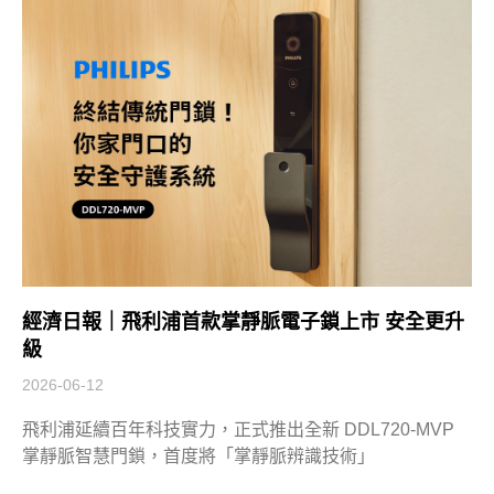
經濟日報｜飛利浦首款掌靜脈電子鎖上市 安全更升
級
2026-06-12
飛利浦延續百年科技實力，正式推出全新 DDL720-MVP
掌靜脈智慧門鎖，首度將「掌靜脈辨識技術」