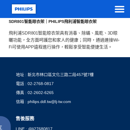
SDR801智能晾衣架｜PHILIPS飛利浦智能晾衣架
飛利浦SDR801智能晾衣架具有消毒、除蟎、風乾、3D晾
曬功能，全方面呵護您和家人的健康；同時，通過連接Wi-
Fi可使用APP遠程進行操作，輕鬆享受智能便捷生活。
地址 : 新北市林口區文化三路二段457號7樓
電話 : 02-2768-0817
傳真 : 02-2602-6265
信箱 : philips.ddl.tw@lj-tw.com
售後服務
立
LINE : @lj27680817