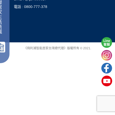
傑
電話 : 0800-777-378
居
家
生
活
商
城
｜
《飛利浦智能居家台灣總代理》版權所有 © 2021.