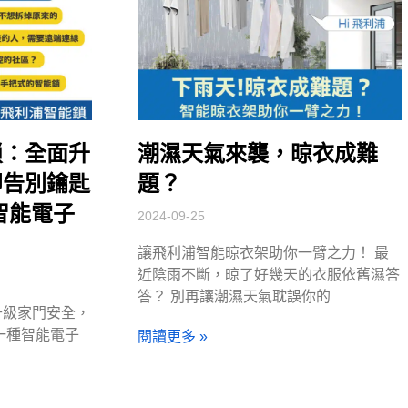
鎖：全面升
潮濕天氣來襲，晾衣成難
即告別鑰匙
題？
智能電子
2024-09-25
讓飛利浦智能晾衣架助你一臂之力！ 最
近陰雨不斷，晾了好幾天的衣服依舊濕答
答？ 別再讓潮濕天氣耽誤你的
升級家門安全，
一種智能電子
閱讀更多 »