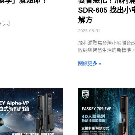
換季」就短命！
要智慧化？飛利
SDR-605 找出
解方
v […]
2025-08-01
飛利浦聚焦台灣小宅陽台
收納與智慧生活的新標準
閱讀更多 »