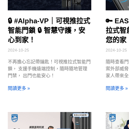
🔒 #Alpha-VP｜可視推拉式
🔑 EA
智能門鎖 🔒 智慧守護，安
拉式智能
心到家！
您的家
2024-10-25
2024-10-25
不再擔心忘記帶鑰匙！可視推拉式智能門
隨時查看門
鎖， 支援手機遠端控制，隨時隨地管理
禦外部威脅
門禁， 出門也能安心！
家人帶來全
閱讀更多 »
閱讀更多 »