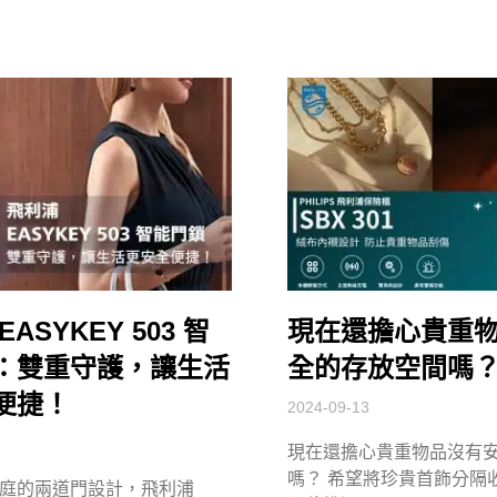
ASYKEY 503 智
現在還擔心貴重
：雙重守護，讓生活
全的存放空間嗎
便捷！
2024-09-13
現在還擔心貴重物品沒有
嗎？ 希望將珍貴首飾分隔
庭的兩道門設計，飛利浦