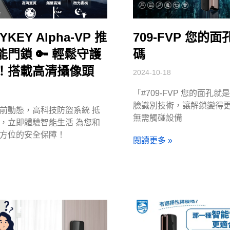
SYKEY Alpha-VP 推
709-FVP 您的
門鎖 🔑 輕鬆守護
碼
！搭載高清攝像頭
2024-10-18
「#709-FVP 您的面孔就
臉識別技術，讓解鎖變得
前動態，高科技防盜系統 抵
無需觸碰設備
，立即體驗智能生活 為您和
方位的安全保障！
閱讀更多 »