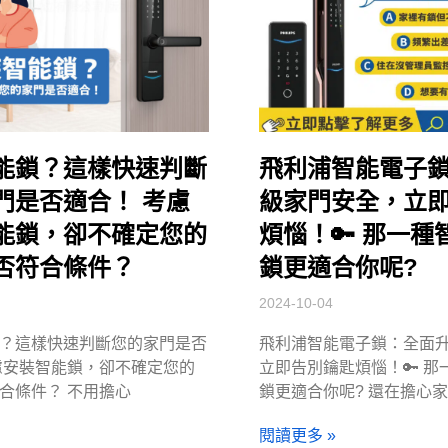
能鎖？這樣快速判斷
飛利浦智能電子
門是否適合！ 考慮
級家門安全，立
能鎖，卻不確定您的
煩惱！🔑 那一種
否符合條件？
鎖更適合你呢?
2024-10-04
？這樣快速判斷您的家門是否
飛利浦智能電子鎖：全面
慮安裝智能鎖，卻不確定您的
立即告別鑰匙煩惱！🔑 那
合條件？ 不用擔心
鎖更適合你呢? 還在擔心家
閱讀更多 »