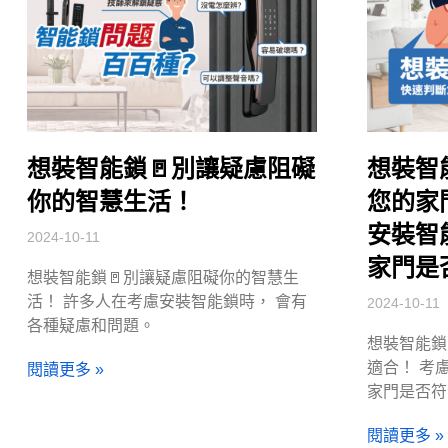
想裝智能鎖🚪別讓疑慮阻礙
想裝智
你的智慧生活！
您的家
安裝智
2024-10-11
家門是
想裝智能鎖🚪別讓疑慮阻礙你的智慧生
活！ 許多人在考慮安裝智能鎖時， 會有
2024-10-11
各種疑慮和問題。
想裝智能鎖
適合！ 考
閱讀更多 »
家門是否符
閱讀更多 »