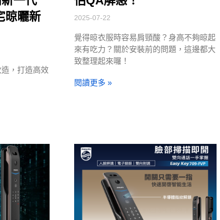
浦新一代
估QA解惑！
小宅晾曬新
2025-07-22
覺得晾衣服時容易肩頸酸？身高不夠晾起
來有吃力？關於安裝前的問題，這邊都大
致整理起來囉！
改造，打造高效
。
閱讀更多 »