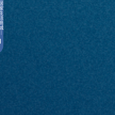
居
家
生
活
商
城
｜