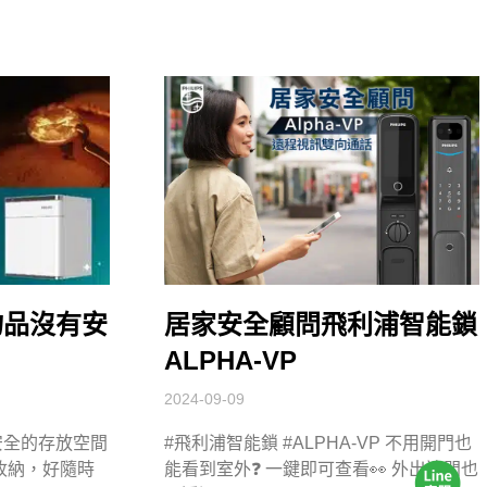
物品沒有安
居家安全顧問飛利浦智能鎖
？
ALPHA-VP
2024-09-09
安全的存放空間
#飛利浦智能鎖 #ALPHA-VP 不用開門也
收納，好隨時
能看到室外❓ 一鍵即可查看👀 外出遠門也