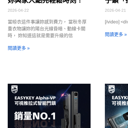
妳與家人點亮輕鬆時刻！
子鎖「
2026-04-22
2026-04-21
當晾衣這件事讓妳感到費力， 當秋冬厚
[/video] <di
重衣物讓妳的陽台光線昏暗、動線卡關
閱讀更多 »
時， 妳知道這就是需要升級的信
閱讀更多 »