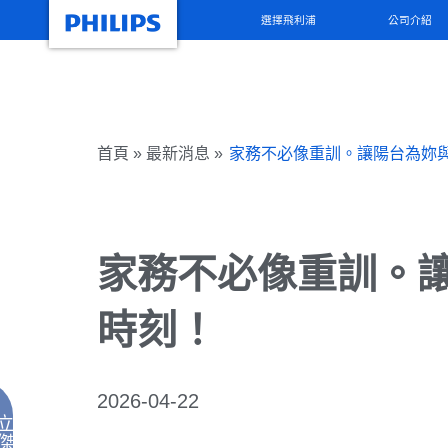
選擇飛利浦
公司介紹
首頁 » 最新消息 »
家務不必像重訓。讓陽台為妳
家務不必像重訓。
時刻！
2026-04-22
立
傑