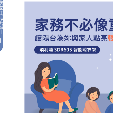
居
家
生
活
商
城
｜