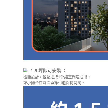
1.5 坪即可安裝 ：
極簡設計，輕鬆達成1分鐘空間速成術，
讓小陽台在濕冷季節也能保持開闊。