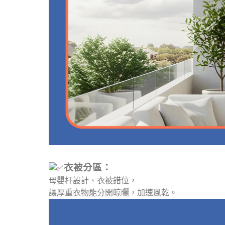
衣被分區：
母嬰杆設計、衣被錯位，
讓厚重衣物能分開晾曬，加速風乾。