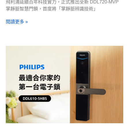
飛利浦延續百年科技實力，正式推出全新 DDL720-MVP
掌靜脈智慧門鎖，首度將「掌靜脈辨識技術」
閱讀更多 »