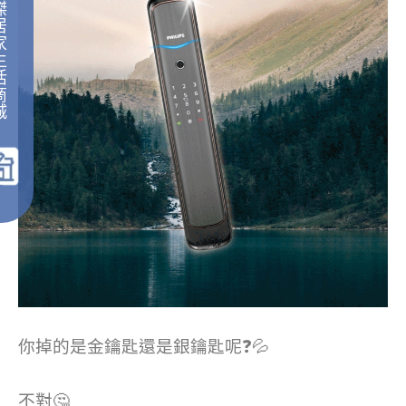
傑
居
家
生
活
商
城
｜
你掉的是金鑰匙還是銀鑰匙呢❓💦
不對🤔