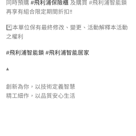
同時預購
#
飛利浦保險櫃
及購買 #飛利浦智能鎖
再享有組合限定期間折扣
‼️
*️⃣
本單位保有最終修改、變更、活動解釋本活動
之權利
#
飛利浦智能鎖
#
飛利浦智能居家
▴
創新為你，以技術定義智慧
精工細作，以品質安心生活