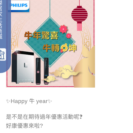
傑
居
家
生
活
商
城
｜
✨
Happy 牛 year
✨
是不是在期待過年優惠活動呢
❓
好康優惠來啦
?