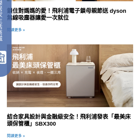
傑
居
鎖住對媽媽的愛！飛利浦電子鎖母親節送 dyson
家
無線吸塵器讓愛一次就位
生
活
閱讀更多 »
商
城
｜
結合家具設計與金融級安全！飛利浦發表「最美床
頭保管櫃」SBX300
閱讀更多 »