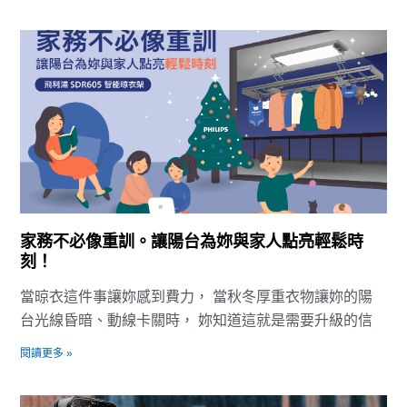
家務不必像重訓。讓陽台為妳與家人點亮輕鬆時
刻！
當晾衣這件事讓妳感到費力， 當秋冬厚重衣物讓妳的陽
台光線昏暗、動線卡關時， 妳知道這就是需要升級的信
閱讀更多 »