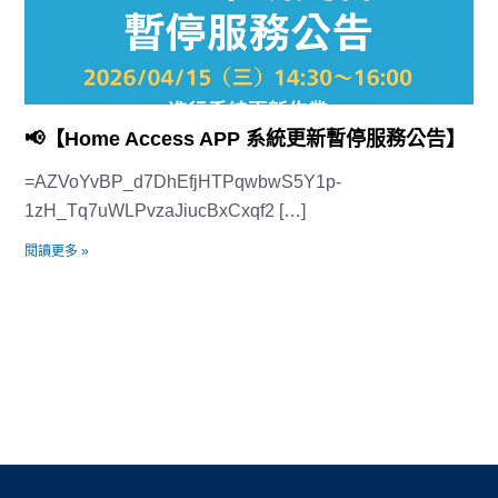
📢【Home Access APP 系統更新暫停服務公告】
=AZVoYvBP_d7DhEfjHTPqwbwS5Y1p-
1zH_Tq7uWLPvzaJiucBxCxqf2 […]
閱讀更多 »