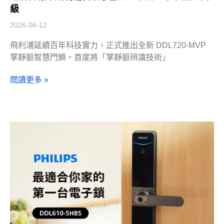
級
2026-06-12
飛利浦延續百年科技實力，正式推出全新 DDL720-MVP
掌靜脈智慧門鎖，首度將「掌靜脈辨識技術」
閱讀更多 »