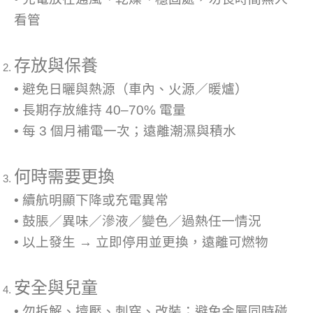
看管
存放與保養
• 避免日曬與熱源（車內、火源／暖爐）
• 長期存放維持 40–70% 電量
• 每 3 個月補電一次；遠離潮濕與積水
何時需要更換
• 續航明顯下降或充電異常
• 鼓脹／異味／滲液／變色／過熱任一情況
• 以上發生 → 立即停用並更換，遠離可燃物
安全與兒童
• 勿拆解、擠壓、刺穿、改裝；避免金屬同時碰