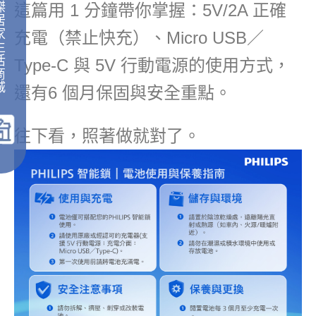
傑
這篇用 1 分鐘帶你掌握：5V/2A 正確
居
家
充電（禁止快充）、Micro USB／
生
活
Type-C 與 5V 行動電源的使用方式，
商
城
還有6 個月保固與安全重點。
｜
往下看，照著做就對了。