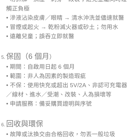
觸正負極
• 滲液沾染皮膚／眼睛 → 清水沖洗並儘速就醫
• 冒煙或起火 → 乾粉滅火器或砂土；勿用水
• 遠離兒童；誤吞立即就醫
保固（6 個月
）
• 期間：自啟用日起 6 個月
• 範圍：非人為因素的製造瑕疵
• 不保：使用快充或超出 5V/2A、非認可充電器
／線材、進水／受潮、改裝、人為損壞等
• 申請服務：備妥購買證明與序號
回收與環保
• 故障或汰換交由合格回收，勿丟一般垃圾