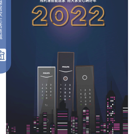
傑
居
家
生
活
商
城
｜