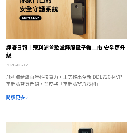
經濟日報｜飛利浦首款掌靜脈電子鎖上市 安全更升
級
2026-06-12
飛利浦延續百年科技實力，正式推出全新 DDL720-MVP
掌靜脈智慧門鎖，首度將「掌靜脈辨識技術」
閱讀更多 »