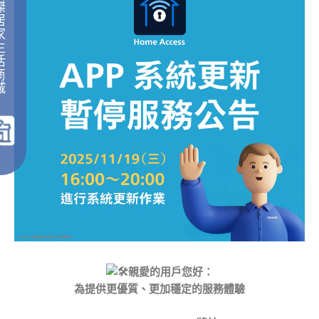
傑
居
家
生
活
商
城
｜
親愛的用戶您好：
為提供更優質、更加穩定的服務體驗