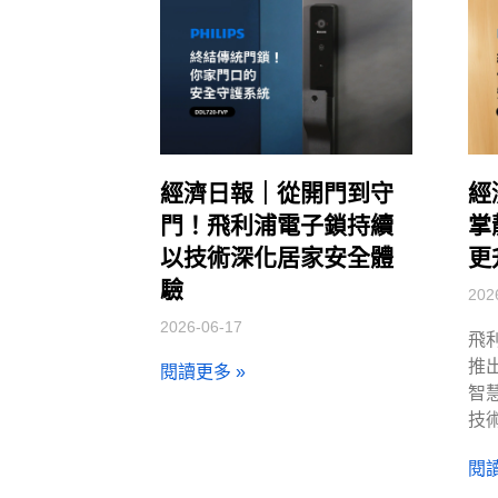
經濟日報｜從開門到守
經
門！飛利浦電子鎖持續
掌
以技術深化居家安全體
更
驗
202
2026-06-17
飛
推出
閱讀更多 »
智
技
閱讀