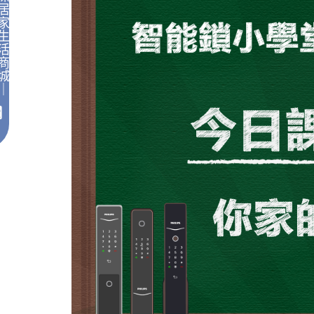
居
家
生
活
商
城
｜