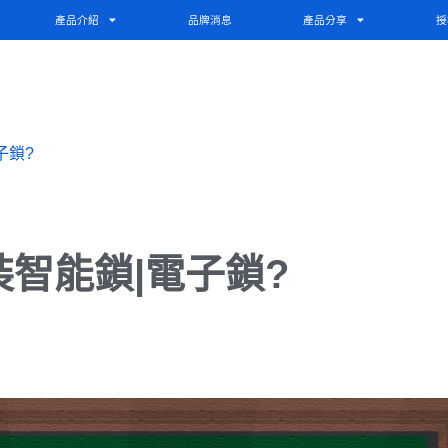
產品介紹
品牌消息
產品分享
授
子鎖?
智能鎖|電子鎖?