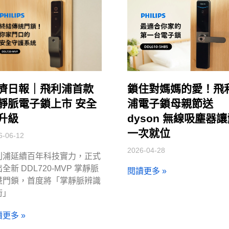
濟日報｜飛利浦首款
鎖住對媽媽的愛！飛
靜脈電子鎖上市 安全
浦電子鎖母親節送
升級
dyson 無線吸塵器
一次就位
6-06-12
2026-04-28
利浦延續百年科技實力，正式
全新 DDL720-MVP 掌靜脈
閱讀更多 »
慧門鎖，首度將「掌靜脈辨識
術」
更多 »