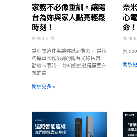
家務不必像重訓。讓陽
奈
台為妳與家人點亮輕鬆
心
時刻！
命
2026-04-22
2026-0
當晾衣這件事讓妳感到費力， 當秋
[/video
冬厚重衣物讓妳的陽台光線昏暗、
閱讀更
動線卡關時， 妳知道這就是需要升
級的信
閱讀更多 »