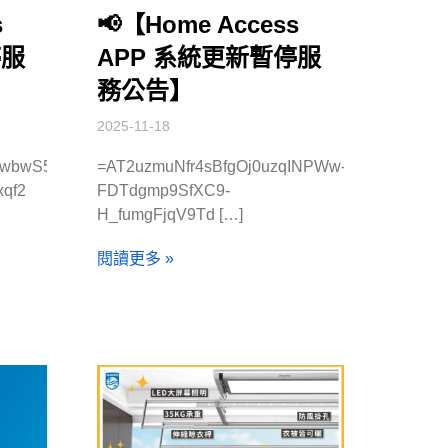
s
📢【Home Access
停服
APP 系統更新暫停服
務公告】
2025-11-18
qwbwS5Y1p-
=AT2uzmuNfr4sBfgOj0uzqINPWw-
qf2
FDTdgmp9SfXC9-
H_fumgFjqV9Td […]
閱讀更多 »