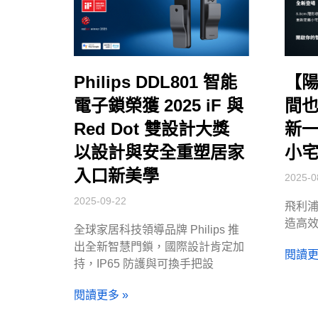
Philips DDL801 智能
【
電子鎖榮獲 2025 iF 與
間
Red Dot 雙設計大獎
新一
以設計與安全重塑居家
小
入口新美學
2025-0
2025-09-22
飛利
造高
全球家居科技領導品牌 Philips 推
出全新智慧門鎖，國際設計肯定加
閱讀更
持，IP65 防護與可換手把設
閱讀更多 »