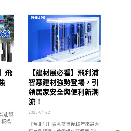
】飛
【建材展必看】飛利浦
強
智慧建材強勢登場，引
領居家安全與便利新潮
流！
2025-04-22
智能鎖
 板橋
【台北訊】隨著疫情後19年來最大