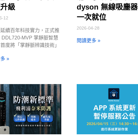
更升級
dyson 無線吸塵
一次就位
6-12
2026-04-28
浦延續百年科技實力，正式推
DDL720-MVP 掌靜脈智慧
閱讀更多 »
，首度將「掌靜脈辨識技術」
多 »