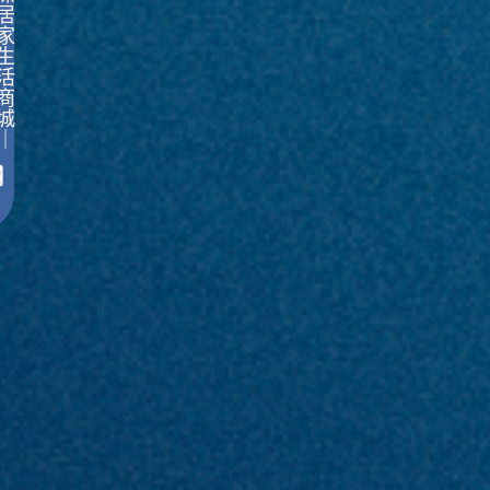
居
家
生
活
商
城
｜