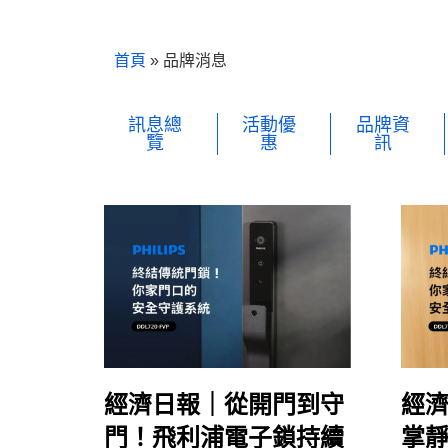
首頁
»
品牌消息
訊息總
活動優
品牌資
覽
惠
訊
經濟日報｜從開門到守
經
門！飛利浦電子鎖持續
掌靜