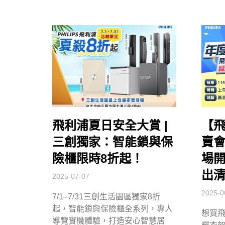
飛利浦夏日安全大賞 |
【
三創獨家：智能鎖與保
賣會
險櫃限時8折起！
場
出清
2025-07-07
2025-0
7/1–7/31三創生活園區獨家8折
起，智能鎖與保險櫃全系列，專人
想買
導覽實機體驗，打造安心智慧居