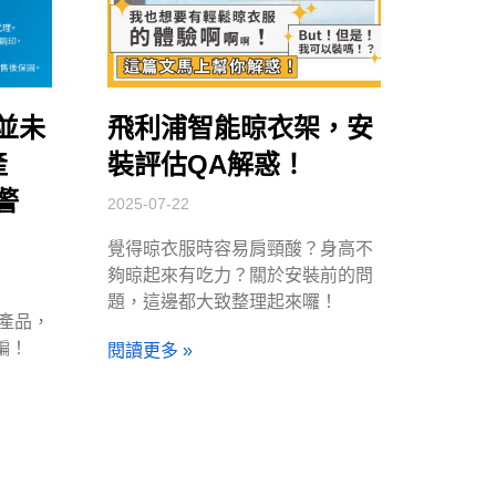
並未
飛利浦智能晾衣架，安
產
裝評估QA解惑！
警
2025-07-22
覺得晾衣服時容易肩頸酸？身高不
夠晾起來有吃力？關於安裝前的問
題，這邊都大致整理起來囉！
 產品，
騙！
閱讀更多 »