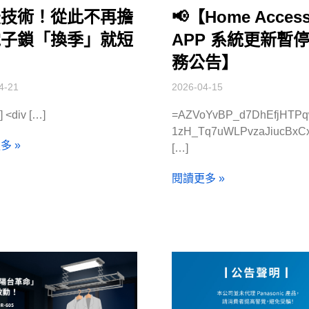
米技術！從此不再擔
📢【Home Acces
電子鎖「換季」就短
APP 系統更新暫
！
務公告】
4-21
2026-04-15
] <div […]
=AZVoYvBP_d7DhEfjHTP
1zH_Tq7uWLPvzaJiucBxCx
多 »
[…]
閱讀更多 »