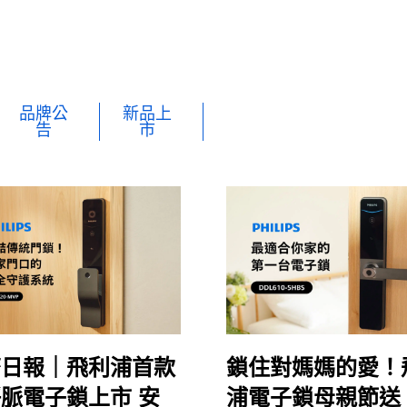
品牌公
新品上
告
市
濟日報｜飛利浦首款
鎖住對媽媽的愛！
脈電子鎖上市 安
浦電子鎖母親節送