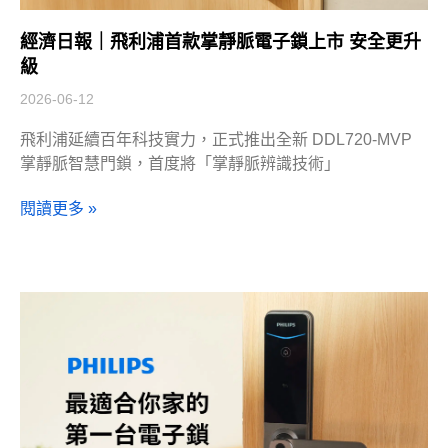
經濟日報｜飛利浦首款掌靜脈電子鎖上市 安全更升
級
2026-06-12
飛利浦延續百年科技實力，正式推出全新 DDL720-MVP
掌靜脈智慧門鎖，首度將「掌靜脈辨識技術」
閱讀更多 »