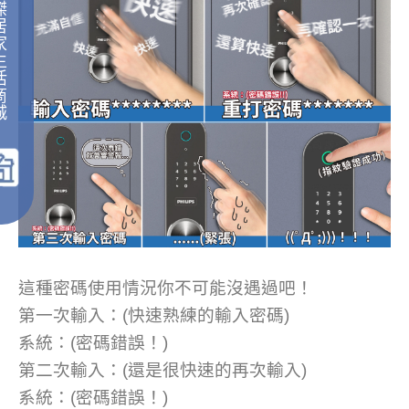
傑
居
家
生
活
商
城
｜
這種密碼使用情況你不可能沒遇過吧！
第一次輸入：(快速熟練的輸入密碼)
系統：(密碼錯誤！)
第二次輸入：(還是很快速的再次輸入)
系統：(密碼錯誤！)