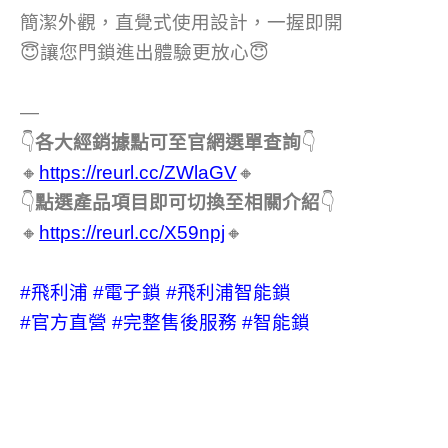
簡潔外觀，直覺式使用設計，一握即開
😇讓您門鎖進出體驗更放心😇
—
👇
各大經銷據點可至官網選單查詢
👇
🔸
https://reurl.cc/ZWlaGV
🔸
👇
點選產品項目即可切換至相關介紹
👇
🔸
https://reurl.cc/X59npj
🔸
#飛利浦
#電子鎖
#飛利浦智能鎖
#官方直營
#完整售後服務
#智能鎖