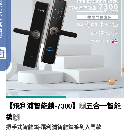
傑
居
家
生
活
商
城
｜
【飛利浦智能鎖-7300】
🙌
五合一智能
鎖
🙌
把手式智能鎖-飛利浦智能鎖系列入門款