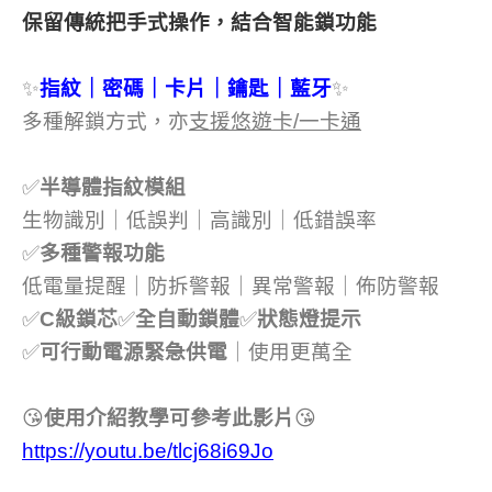
保留傳統把手式操作，結合智能鎖功能
✨
指紋｜密碼｜卡片｜鑰匙｜藍牙
✨
多種解鎖方式，亦
支援悠遊卡/一卡通
✅
半導體指紋模組
生物識別｜低誤判｜高識別｜低錯誤率
✅
多種警報功能
低電量提醒｜防拆警報｜異常警報｜佈防警報
✅
C級鎖芯
✅
全自動鎖體
✅
狀態燈提示
✅
可行動電源緊急供電
｜使用更萬全
😘
使用介紹教學可參考此影片
😘
https://youtu.be/tlcj68i69Jo