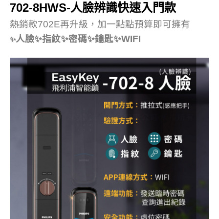
702-8HWS-人臉辨識快速入門款
熱銷款702E再升級，加一點點預算即可擁有
人臉✨指紋✨密碼✨鑰匙
✨WIFI
✨