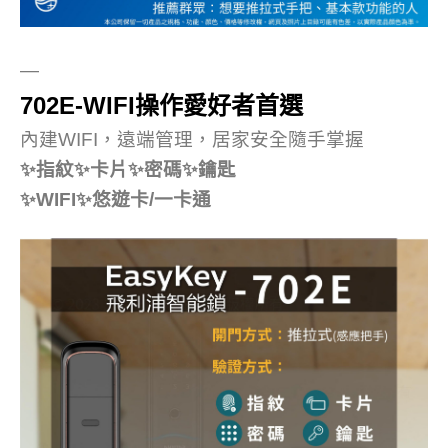
—
702E-WIFI操作愛好者首選
內建WIFI，遠端管理，居家安全隨手掌握
✨指紋✨卡片✨密碼✨鑰匙
✨WIFI✨悠遊卡/一卡通