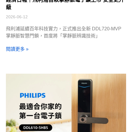
經濟日報｜飛利浦首款掌靜脈電子鎖上市 安全更升
級
2026-06-12
飛利浦延續百年科技實力，正式推出全新 DDL720-MVP
掌靜脈智慧門鎖，首度將「掌靜脈辨識技術」
閱讀更多 »