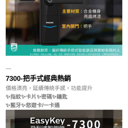
—
7300-把手式經典熱銷
價格漂亮，延續傳統手感，功能提升
✨指紋✨卡片✨密碼✨鑰匙
✨藍牙✨悠遊卡/一卡通