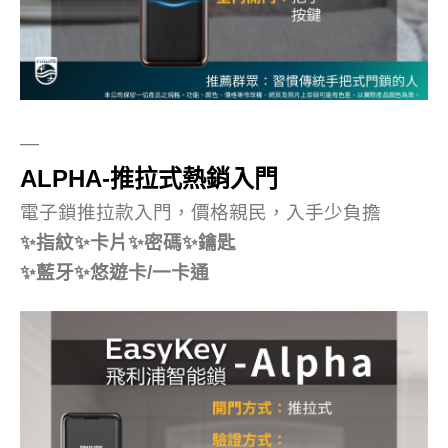
—
ALPHA-推拉式熱銷入門
電子鎖推拉款入門，價格親民，入手少負擔
✨指紋✨卡片✨密碼✨鑰匙
✨藍牙✨悠遊卡/一卡通