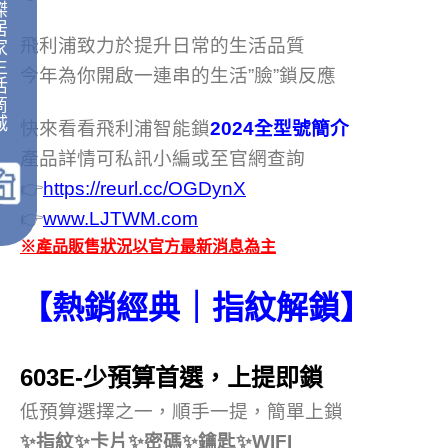
傑
居
飛利浦致力於提升日常的生活品質
家
生
今年為你開啟一連串的生活”臉”鎖反應
活
商
城
快來看看飛利浦智能鎖
2024全型號簡介
｜
產品詳情可私訊小編或至官網查詢
👉
https://reurl.cc/OGDynX
👉
www.LJTWM.com
※產品販售狀況以官方最新消息為主
【熱銷經典｜指紋解鎖】
603E-少預算首選，上提即鎖
低預算選擇之一，順手一提，簡單上鎖
✨指紋✨卡片✨密碼✨鑰匙✨WIFI