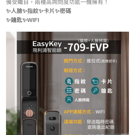
備受矚目，兩種高詢問度功能一機擁有！
✨人臉✨指紋✨卡片✨密碼
✨鑰匙✨WIFI