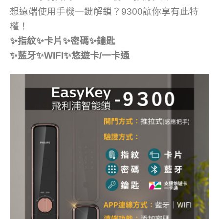
想遠端使用手機一鍵解鎖？9300讓你享有此特
權！
✨指紋✨卡片✨密碼✨鑰匙
✨藍牙✨WIFI✨悠遊卡/一卡通