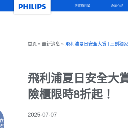
選擇飛利浦
公司介紹
首頁 » 最新消息 »
飛利浦夏日安全大賞 | 三創獨
飛利浦夏日安全大賞
險櫃限時8折起！
2025-07-07
立
傑