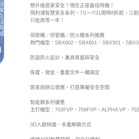
居
想升級居家安全？現在正是最佳時機！
家
飛利浦智慧安全系列，7/1～7/31限時8折起
生
只能再等一年！
活
商
城
保險櫃／保管櫃／防火櫃系列推薦
｜
熱門機型：SBX602、SBX601、SBX501、SBX3
防盜防火設計，兼具質感與安全
珠寶、現金、重要文件一櫃搞定
居家與辦公首選，打造專屬安全空間
智能鎖系列優惠
主打機型：702FVP、709FVP、ALPHA VP、70
3D人臉辨識、多重解鎖方式