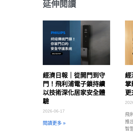
延伸閱讀
經濟日報｜從開門到守
經
門！飛利浦電子鎖持續
掌
以技術深化居家安全體
更
驗
202
2026-06-17
飛
推出
閱讀更多 »
智