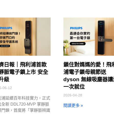
濟日報｜飛利浦首款
鎖住對媽媽的愛！飛
靜脈電子鎖上市 安全
浦電子鎖母親節送
升級
dyson 無線吸塵器
一次就位
6-06-12
2026-04-28
利浦延續百年科技實力，正式
全新 DDL720-MVP 掌靜脈
閱讀更多 »
慧門鎖，首度將「掌靜脈辨識